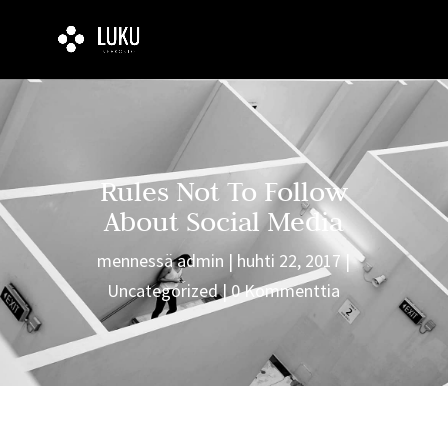
Rules Not To Follow
About Social Media
mennessä
admin
huhti 22, 2017
Uncategorized
0 Kommenttia