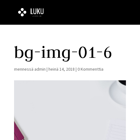
bg-img-01-6
mennessä
admin
|
heinä 14, 2018
|
0 Kommenttia