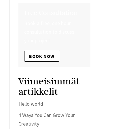
Free Consultation
Book a free, one hour
consultation to discuss
your project.
BOOK NOW
Viimeisimmät
artikkelit
Hello world!
4 Ways You Can Grow Your
Creativity