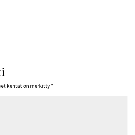
i
set kentät on merkitty
*