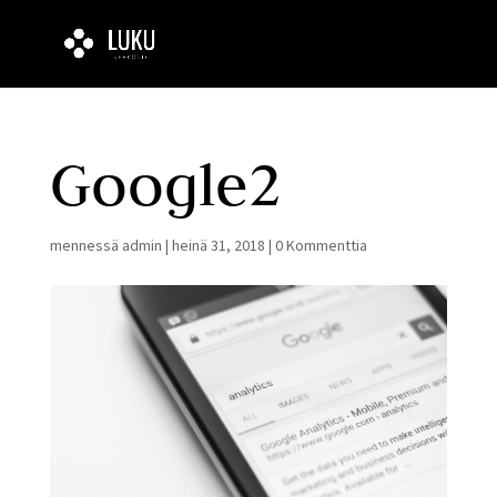
Google2
mennessä
admin
|
heinä 31, 2018
|
0 Kommenttia