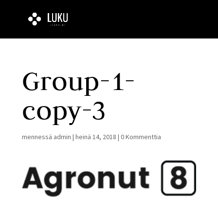
Group-1-
copy-3
mennessä
admin
|
heinä 14, 2018
|
0 Kommenttia