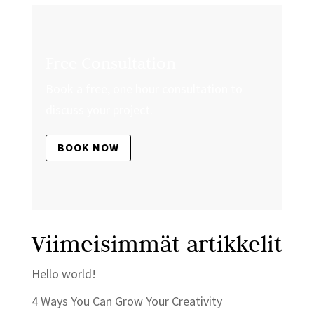
Free Consultation
Book a free, one hour consultation to
discuss your project.
BOOK NOW
Viimeisimmät artikkelit
Hello world!
4 Ways You Can Grow Your Creativity