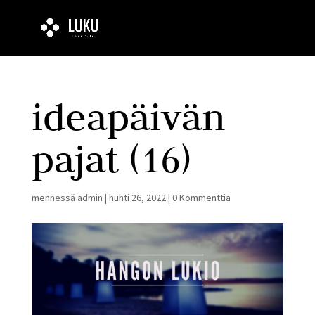
ideapäivän
pajat (16)
mennessä
admin
|
huhti 26, 2022
|
0 Kommenttia