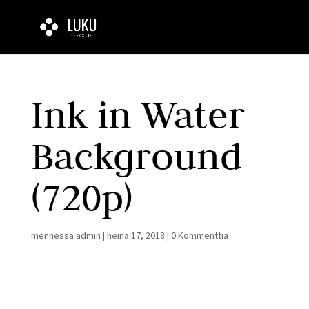
Ink in Water
Background
(720p)
mennessä
admin
|
heinä 17, 2018
|
0 Kommenttia
Videotoistin