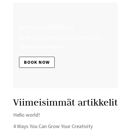
Free Consultation
Book a free, one hour consultation to
discuss your project.
BOOK NOW
Viimeisimmät artikkelit
Hello world!
4 Ways You Can Grow Your Creativity