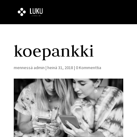
koepankki
mennessä
admin
|
heinä 31, 2018
|
0 Kommenttia