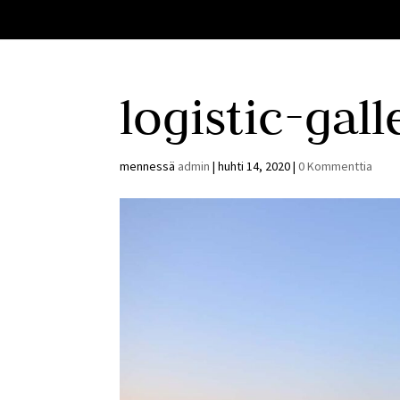
logistic-gal
mennessä
admin
|
huhti 14, 2020
|
0 Kommenttia