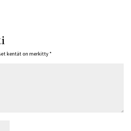
i
set kentät on merkitty
*