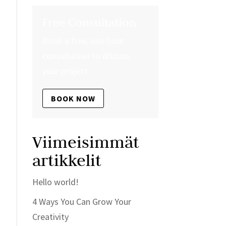
Free Consultation
Book a free, one hour
consultation to discuss
your project.
BOOK NOW
Viimeisimmät
artikkelit
Hello world!
4 Ways You Can Grow Your
Creativity