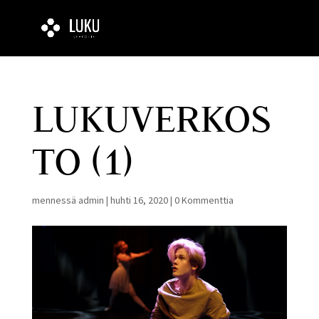
LUKUVERKOS
TO (1)
mennessä
admin
|
huhti 16, 2020
|
0 Kommenttia