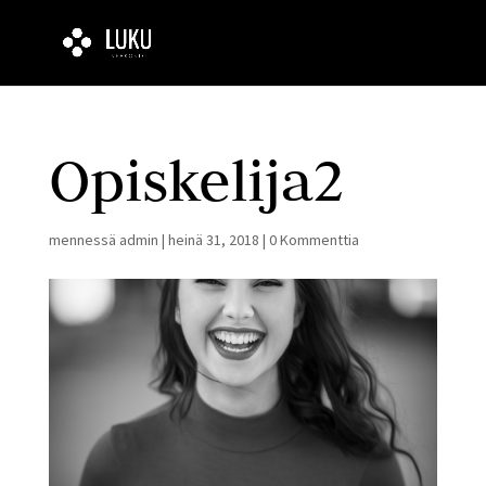
Opiskelija2
mennessä
admin
|
heinä 31, 2018
|
0 Kommenttia