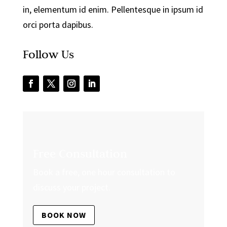
in, elementum id enim. Pellentesque in ipsum id
orci porta dapibus.
Follow Us
Free Consultation
Book a free, one hour consultation to
discuss your project.
BOOK NOW