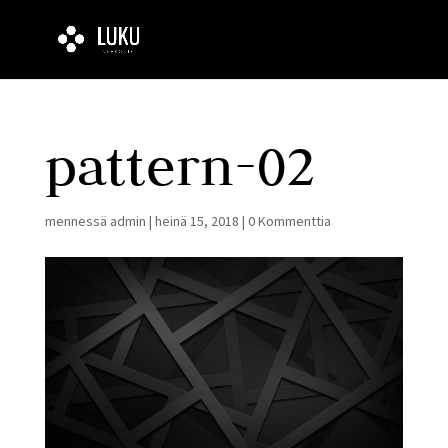
pattern-02
mennessä
admin
|
heinä 15, 2018
|
0 Kommenttia